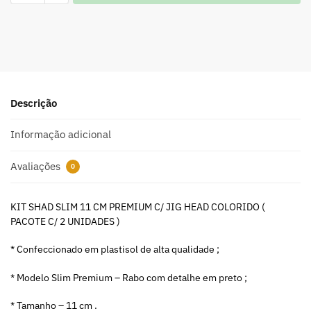
A
l
t
e
r
n
a
Descrição
t
i
Informação adicional
v
e
Avaliações
0
:
KIT SHAD SLIM 11 CM PREMIUM C/ JIG HEAD COLORIDO (
PACOTE C/ 2 UNIDADES )
* Confeccionado em plastisol de alta qualidade ;
* Modelo Slim Premium – Rabo com detalhe em preto ;
* Tamanho – 11 cm .