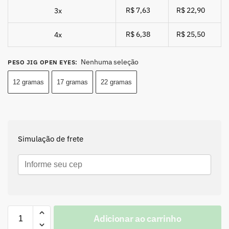
R$ 7,63
R$ 22,90
3x
R$ 6,38
R$ 25,50
4x
Nenhuma seleção
PESO JIG OPEN EYES
:
12 gramas
17 gramas
22 gramas
Simulação de frete
Adicionar ao carrinho