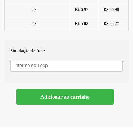
3x
R$ 6,97
R$ 20,90
4x
R$ 5,82
R$ 23,27
Simulação de frete
Adicionar ao carrinho
A
l
t
e