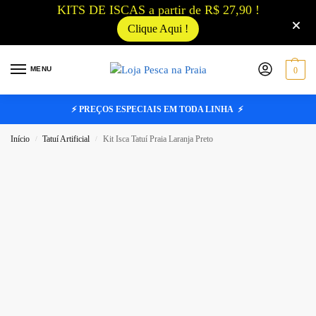
KITS DE ISCAS a partir de R$ 27,90 !
Clique Aqui !
MENU
0
⚡ PREÇOS ESPECIAIS EM TODA LINHA ⚡
Início
Tatuí Artificial
Kit Isca Tatuí Praia Laranja Preto
/
/