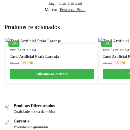
Tag:
tatuí artificial
Marca:
Pesca na Praia
Produtos relacionados
-13%
-13%
TATUÍ ARTIFICIAL
TATUÍ ARTIFICIAL
Tatuí Artificial Praia Laranja
Tatuí Artificial
R$
3,90
R$
3,90
R$
4,50
R$
4,50
Adicionar ao carrinho
A
Produtos Diferenciados
Qualidade acima da média
Garantia
Produtos de qualidade