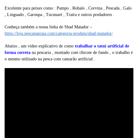
Excelente para peixes como : Pampo , Robalo , Corvina , Pescada , Galo
, Linguado , Garoupa , Tucunaré , Traíra e outros predadores .
Conheça também a nossa linha de Shad Matador –
https://loja.pescanapraia.com/categoria-produto/shad-matador/
Abaixo , um vídeo explicativo de como
trabalhar o tatuí artificial de
forma correta
na pescaria , montado com chicote de fundo , o trabalho é
o mesmo utilizado na pesca com camarão artificial .