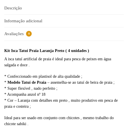
r
n
Descrição
a
t
Informação adicional
i
v
Avaliações
0
e
:
Kit Isca Tatuí Praia Laranja Preto ( 4 unidades )
A isca tatuí artificial de praia é ideal para pesca de peixes em água
salgada e doce .
* Confeccionado em plastisol de alta qualidade ;
*
Modelo Tatuí de Praia
– assemelha-se ao tatuí de beira de praia ;
* Super flexível , nado perfeito ;
* Acompanha anzol nº 18
* Cor – Laranja com detalhes em preto , muito produtivo em pesca de
praia e costeira ;
Ideal para ser usado em conjunto com chicotes , mesmo trabalho do
chicote sabiki .