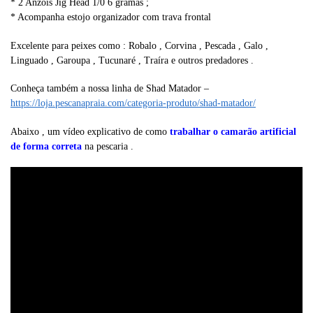
* 2 Anzóis Jig Head 1/0 6 gramas ;
* Acompanha estojo organizador com trava frontal
Excelente para peixes como : Robalo , Corvina , Pescada , Galo ,
Linguado , Garoupa , Tucunaré , Traíra e outros predadores .
Conheça também a nossa linha de Shad Matador –
https://loja.pescanapraia.com/categoria-produto/shad-matador/
Abaixo , um vídeo explicativo de como
trabalhar o camarão artificial
de forma correta
na pescaria .