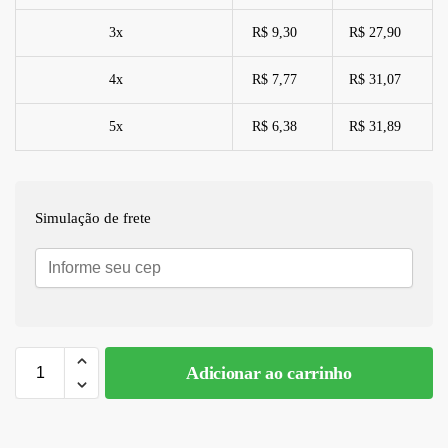
3x
R$ 9,30
R$ 27,90
4x
R$ 7,77
R$ 31,07
5x
R$ 6,38
R$ 31,89
Simulação de frete
Adicionar ao carrinho
A
l