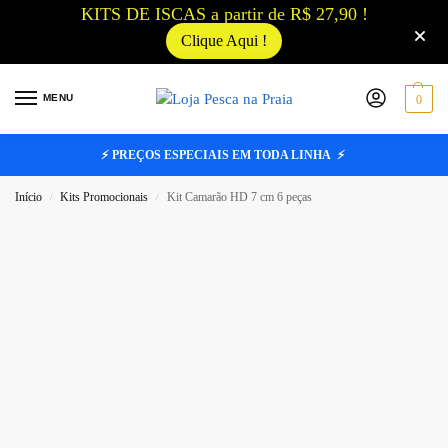
KITS DE ISCAS a partir de R$ 27,90 !
Clique Aqui !
MENU
0
⚡ PREÇOS ESPECIAIS EM TODA LINHA ⚡
Início
Kits Promocionais
Kit Camarão HD 7 cm 6 peças
/
/