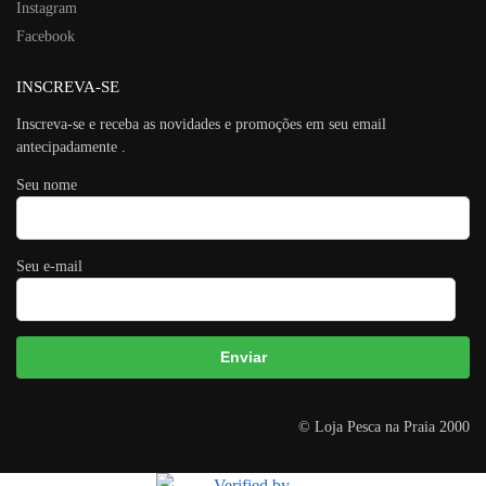
Instagram
Facebook
INSCREVA-SE
Inscreva-se e receba as novidades e promoções em seu email
antecipadamente .
Seu nome
Seu e-mail
A
© Loja Pesca na Praia 2000
l
t
e