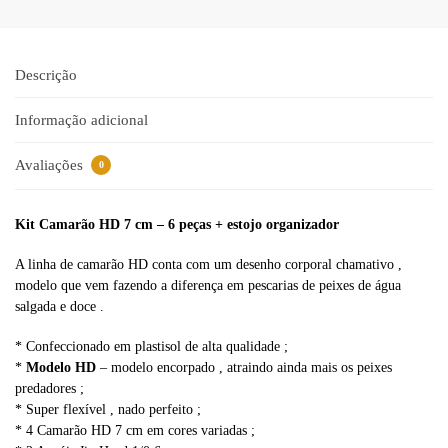
t
e
r
n
Descrição
a
t
Informação adicional
i
v
Avaliações
0
e
:
Kit Camarão HD 7 cm – 6 peças + estojo organizador
A linha de camarão HD conta com um desenho corporal chamativo ,
modelo que vem fazendo a diferença em pescarias de peixes de água
salgada e doce .
* Confeccionado em plastisol de alta qualidade ;
*
Modelo HD
– modelo encorpado , atraindo ainda mais os peixes
predadores ;
* Super flexível , nado perfeito ;
* 4 Camarão HD 7 cm em cores variadas ;