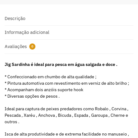
r
n
a
Descrição
t
i
Informação adicional
v
e
Avaliações
0
:
Jig Sardinha é ideal para pesca em água salgada e doce .
* Confeccionado em chumbo de alta qualidade ;
* Pintura automotiva com revestimento em verniz de alto brilho ;
* Acompanham dois anzóis suporte hook
* Diversas opções de pesos .
Ideal para captura de peixes predadores como Robalo , Corvina ,
Pescada , Xaréu , Anchova , Bicuda , Espada , Garoupa , Cherne e
outros .
Isca de alta produtividade e de extrema facilidade no manuseio ,