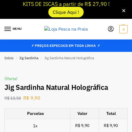
KITS DE ISCAS a partir de R$ 27,90 !
Clique Aqui !
MENU
0
⚡ PREÇOS ESPECIAIS EM TODA LINHA ⚡
Início
Jig Sardinha
Jig Sardinha Natural Holográfica
/
/
Oferta!
Jig Sardinha Natural Holográfica
R$
9,90
R$
13,50
Parcelas
Valor
Total
R$ 9,90
R$ 9,90
1x