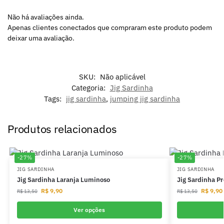
Não há avaliações ainda.
Apenas clientes conectados que compraram este produto podem
deixar uma avaliação.
SKU:
Não aplicável
Categoria:
Jig Sardinha
Tags:
jig sardinha
,
jumping jig sardinha
Produtos relacionados
-27%
-27%
JIG SARDINHA
JIG SARDINHA
Jig Sardinha Laranja Luminoso
Jig Sardinha Pr
R$
9,90
R$
9,90
R$
13,50
R$
13,50
Ver opções