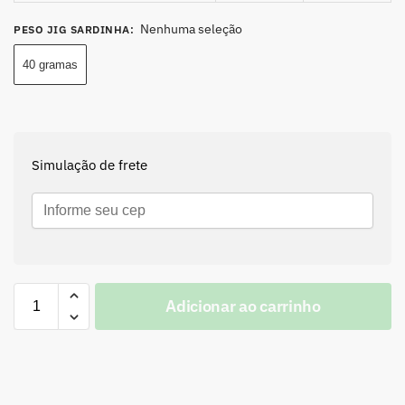
Nenhuma seleção
PESO JIG SARDINHA
:
40 gramas
Simulação de frete
Adicionar ao carrinho
A
l
t
e