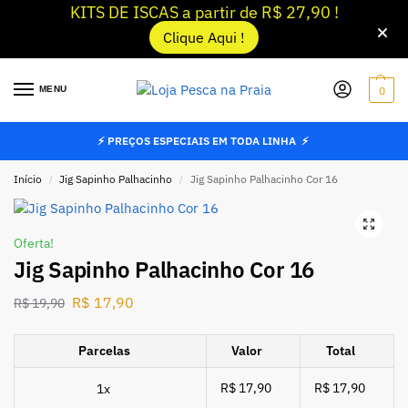
KITS DE ISCAS a partir de R$ 27,90 !
Clique Aqui !
MENU
0
⚡ PREÇOS ESPECIAIS EM TODA LINHA ⚡
Início
Jig Sapinho Palhacinho
Jig Sapinho Palhacinho Cor 16
/
/
Oferta!
Jig Sapinho Palhacinho Cor 16
R$
17,90
R$
19,90
Parcelas
Valor
Total
R$ 17,90
R$ 17,90
1x