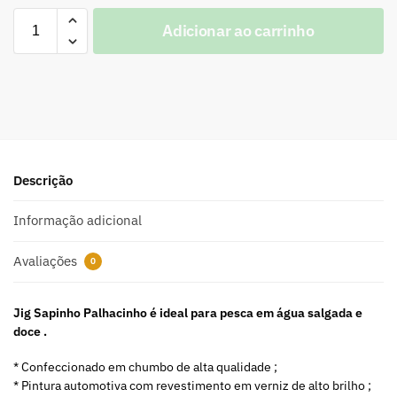
Adicionar ao carrinho
A
l
t
e
r
n
a
Descrição
t
i
Informação adicional
v
e
Avaliações
0
:
Jig Sapinho Palhacinho é ideal para pesca em água salgada e
doce .
* Confeccionado em chumbo de alta qualidade ;
* Pintura automotiva com revestimento em verniz de alto brilho ;