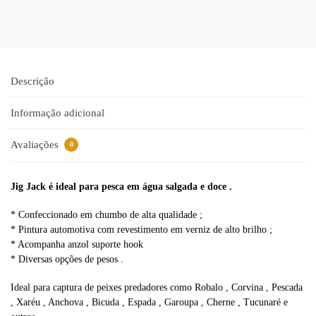
l
t
e
r
n
a
Descrição
t
i
Informação adicional
v
e
Avaliações
0
:
Jig Jack é ideal para pesca em água salgada e doce .
* Confeccionado em chumbo de alta qualidade ;
* Pintura automotiva com revestimento em verniz de alto brilho ;
* Acompanha anzol suporte hook
* Diversas opções de pesos .
Ideal para captura de peixes predadores como Robalo , Corvina , Pescada
, Xaréu , Anchova , Bicuda , Espada , Garoupa , Cherne , Tucunaré e