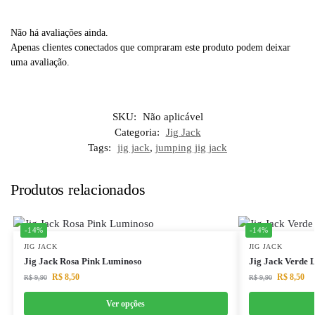
Não há avaliações ainda.
Apenas clientes conectados que compraram este produto podem deixar
uma avaliação.
SKU:
Não aplicável
Categoria:
Jig Jack
Tags:
jig jack
,
jumping jig jack
Produtos relacionados
-14%
-14%
JIG JACK
JIG JACK
Jig Jack Rosa Pink Luminoso
Jig Jack Verde
R$
8,50
R$
8,50
R$
9,90
R$
9,90
Ver opções