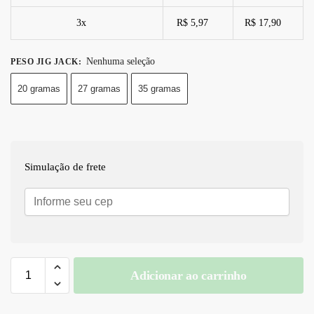
3x
R$ 5,97
R$ 17,90
Nenhuma seleção
PESO JIG JACK
:
20 gramas
27 gramas
35 gramas
Simulação de frete
Adicionar ao carrinho
A