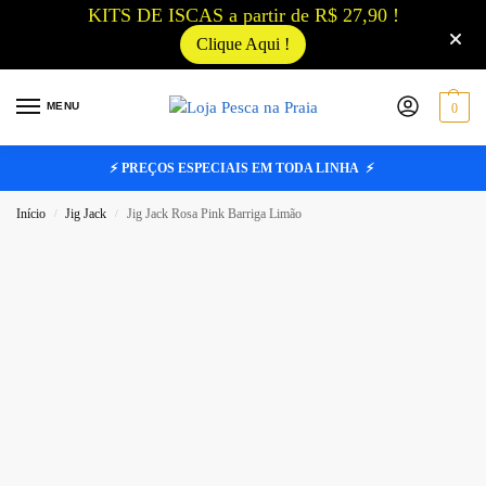
KITS DE ISCAS a partir de R$ 27,90 !
Clique Aqui !
MENU
0
⚡ PREÇOS ESPECIAIS EM TODA LINHA ⚡
Início
Jig Jack
Jig Jack Rosa Pink Barriga Limão
/
/