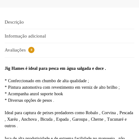
e
r
n
a
Descrição
t
i
Informação adicional
v
e
Avaliações
0
:
Jig Hames é ideal para pesca em água salgada e doce .
* Confeccionado em chumbo de alta qualidade ;
* Pintura automotiva com revestimento em verniz de alto brilho ;
* Acompanha anzol suporte hook
* Diversas opções de pesos .
Ideal para captura de peixes predadores como Robalo , Corvina , Pescada
, Xaréu , Anchova , Bicuda , Espada , Garoupa , Cherne , Tucunaré e
outros .
Isca de alta produtividade e de extrema facilidade no manuseio , não