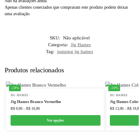
Não há avaliações ainda.
Apenas clientes conectados que compraram este produto podem deixar
uma avaliação.
SKU:
Não aplicável
Categoria:
Jig Hames
Tag:
jumping jig hames
Produtos relacionados
-18%
-10%
JIG HAMES
JIG HAMES
Jig Hames Branco Vermelho
Jig Hames Cobr
R$
9,90
–
R$
16,90
R$
13,90
–
R$
19,8
Ver opções