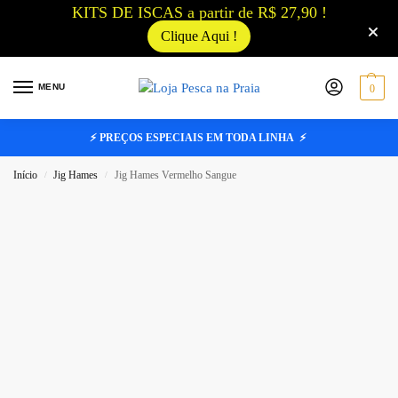
KITS DE ISCAS a partir de R$ 27,90 !
Clique Aqui !
MENU
0
⚡ PREÇOS ESPECIAIS EM TODA LINHA ⚡
Início
Jig Hames
Jig Hames Vermelho Sangue
/
/