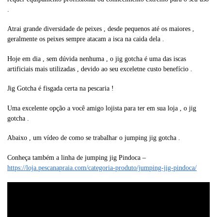
.
Atrai grande diversidade de peixes , desde pequenos até os maiores ,
geralmente os peixes sempre atacam a isca na caida dela .
Hoje em dia , sem dúvida nenhuma , o jig gotcha é uma das iscas
artificiais mais utilizadas , devido ao seu exceletne custo benefício .
Jig Gotcha é fisgada certa na pescaria !
Uma excelente opção a você amigo lojista para ter em sua loja , o jig
gotcha .
Abaixo , um vídeo de como se trabalhar o jumping jig gotcha .
Conheça também a linha de jumping jig Pindoca –
https://loja.pescanapraia.com/categoria-produto/jumping-jig-pindoca/