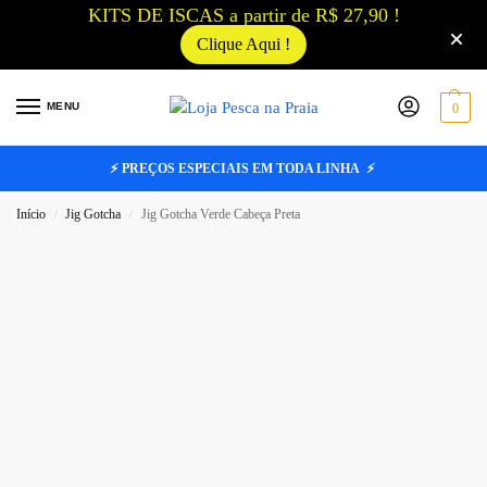
KITS DE ISCAS a partir de R$ 27,90 !
Clique Aqui !
MENU
0
⚡ PREÇOS ESPECIAIS EM TODA LINHA ⚡
Início
Jig Gotcha
Jig Gotcha Verde Cabeça Preta
/
/