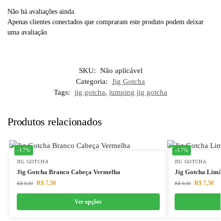
Não há avaliações ainda.
Apenas clientes conectados que compraram este produto podem deixar
uma avaliação.
SKU:
Não aplicável
Categoria:
Jig Gotcha
Tags:
jig gotcha
,
jumping jig gotcha
Produtos relacionados
-17%
-17%
JIG GOTCHA
JIG GOTCHA
Jig Gotcha Branco Cabeça Vermelha
Jig Gotcha Lim
R$
7,50
R$
7,50
R$
9,00
R$
9,00
Ver opções