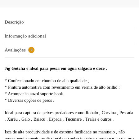
e
r
n
a
Descrição
t
i
Informação adicional
v
e
Avaliações
0
:
Jig Gotcha é ideal para pesca em água salgada e doce .
* Confeccionado em chumbo de alta qualidade ;
* Pintura automotiva com revestimento em verniz de alto brilho ;
* Acompanha anzol suporte hook
* Diversas opções de pesos .
Ideal para captura de peixes predadores como Robalo , Corvina , Pescada
, Xaréu , Galo , Baiacu , Espada , Tucunaré , Traíra e outros .
Isca de alta produtividade e de extrema facilidade no manuseio , não
requer equipamento profissional ou conhecimento extremo para o seu uso