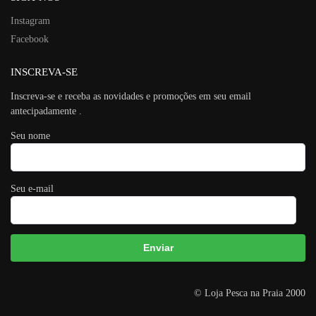
Instagram
Facebook
INSCREVA-SE
Inscreva-se e receba as novidades e promoções em seu email
antecipadamente .
Seu nome
Seu e-mail
A
© Loja Pesca na Praia 2000
l
t