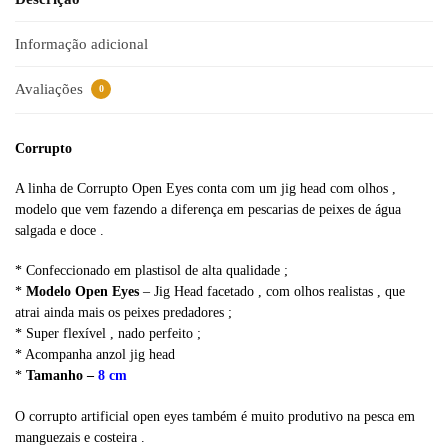
t
i
Informação adicional
v
e
Avaliações
0
:
Corrupto
A linha de Corrupto Open Eyes conta com um jig head com olhos ,
modelo que vem fazendo a diferença em pescarias de peixes de água
salgada e doce .
* Confeccionado em plastisol de alta qualidade ;
*
Modelo Open Eyes
– Jig Head facetado , com olhos realistas , que
atrai ainda mais os peixes predadores ;
* Super flexível , nado perfeito ;
* Acompanha anzol jig head
*
Tamanho –
8 cm
O corrupto artificial open eyes também é muito produtivo na pesca em
manguezais e costeira .