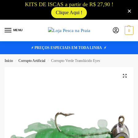
KITS DE ISCAS a partir de R$ 27,90 !
Clique Aqui !
MENU
0
⚡ PREÇOS ESPECIAIS EM TODA LINHA ⚡
Início
Corrupto Artificial
Corrupto Verde Translúcido Eyes
/
/