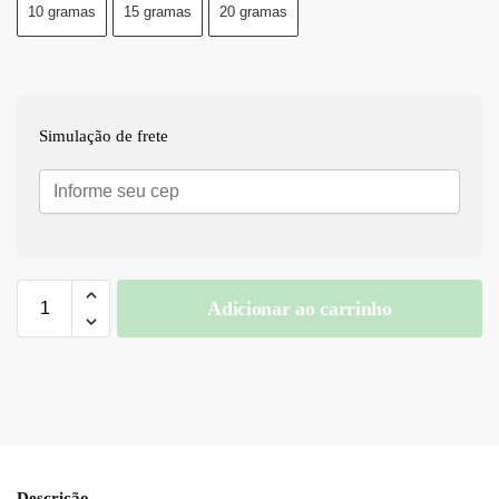
10 gramas
15 gramas
20 gramas
Simulação de frete
Adicionar ao carrinho
A
l
t
e
r
n
a
Descrição