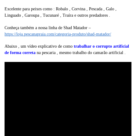
Excelente para peixes como : Robalo , Corvina , Pescada , Galo ,
Linguado , Garoupa , Tucunaré , Traíra e outros predadores .
Conheça também a nossa linha de Shad Matador –
https://loja.pescanapraia.com/categoria-produto/shad-matador/
Abaixo , um vídeo explicativo de como
trabalhar o corrupto artificial
de forma correta
na pescaria , mesmo trabalho do camarão artificial .