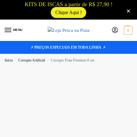
KITS DE ISCAS a partir de R$ 27,90 !
Clique Aqui !
MENU
0
⚡ PREÇOS ESPECIAIS EM TODA LINHA ⚡
Início
Corrupto Artificial
Corrupto Praia Premium 8 cm
/
/