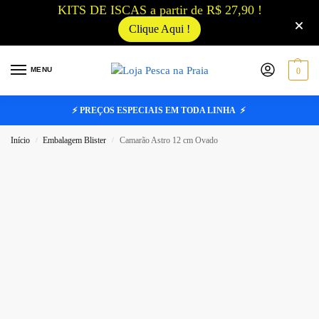
KITS DE ISCAS a partir de R$ 27,90 !
Clique Aqui !
MENU
0
⚡ PREÇOS ESPECIAIS EM TODA LINHA ⚡
Início
Embalagem Blister
Camarão Astro 12 cm Ovado
/
/