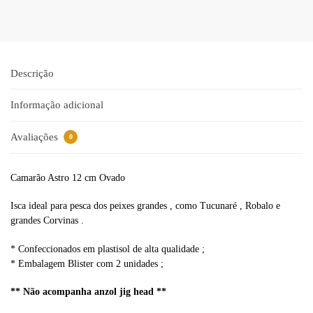
t
e
r
n
a
Descrição
t
i
Informação adicional
v
e
Avaliações
0
:
Camarão Astro 12 cm Ovado
Isca ideal para pesca dos peixes grandes , como Tucunaré , Robalo e
grandes Corvinas .
* Confeccionados em plastisol de alta qualidade ;
* Embalagem Blister com 2 unidades ;
** Não acompanha anzol jig head **