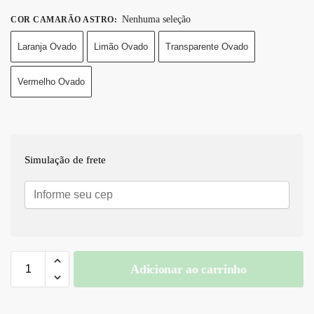
Nenhuma seleção
COR CAMARÃO ASTRO
:
Laranja Ovado
Limão Ovado
Transparente Ovado
Vermelho Ovado
Simulação de frete
Adicionar ao carrinho
A
l