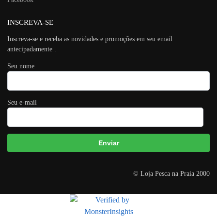
INSCREVA-SE
Inscreva-se e receba as novidades e promoções em seu email
antecipadamente .
Seu nome
Seu e-mail
A
© Loja Pesca na Praia 2000
l
t
e
r