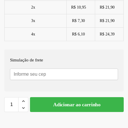
2x
R$ 10,95
R$ 21,90
3x
R$ 7,30
R$ 21,90
4x
R$ 6,10
R$ 24,39
Simulação de frete
Adicionar ao carrinho
A
l
t