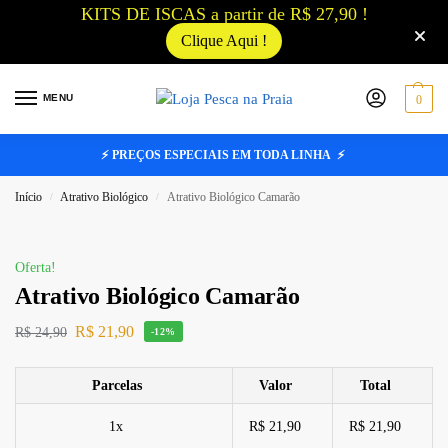
KITS DE ISCAS a partir de R$ 27,90 !
Clique Aqui !
MENU
0
⚡ PREÇOS ESPECIAIS EM TODA LINHA ⚡
Início
Atrativo Biológico
Atrativo Biológico Camarão
/
/
CONTÉM FEROMÔNIO
Oferta!
Atrativo Biológico Camarão
R$
21,90
R$
24,90
-12%
Parcelas
Valor
Total
1x
R$ 21,90
R$ 21,90