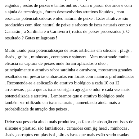
engôdos , restos de peixes e tantos outros . Com o passar dos anos e com
a ajuda da tecnologia , foram desenvolvidos atrativos líquidos , com
essências potencializadoras e óleo natural de peixe . Estes atrativos são
produzidos com óleo natural de peixe e sabores de iscas naturais como o
Camarão , a Sardinha e o Carnívoro ( restos de peixes processados ). O
resultado ? Gotas milagrosas !
Muito usado para potencialização de iscas artificiais em silicone , plugs ,
shads , grubs , minhocas , corruptos e spinners . Vem mostrando muita
eficácia na captura de peixes onde foram aplicados o óleo ,
principalmente o atrativo sabor sardinha e carnívora, mostraram grandes
resultados em pescarias embarcadas em locais com maiores profundidades
. Recomenda-se a aplicação do atrativo biológico a cada 10 ou 12
arremessos , para que as iscas consigam agregar o odor e cada vez mais
potencializada e atrativa . Lembramos que o atrativo biológico pode
também ser utilizado em iscas naturais , aumentando ainda mais a
probabilidade de atração dos peixes .
Deixe sua pescaria ainda mais produtiva , o fator de absorção em iscas de
silicone e plastisol são fantásticos , camarões com jig head , minhocas ,
shads ,corruptos em plastisol , são as iscas que mais estão sendo usadas