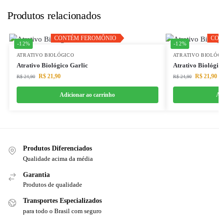
Produtos relacionados
CONTÉM FEROMÔNIO
CONTÉM FEROMÔNIO
CO
CO
-12%
-12%
ATRATIVO BIOLÓGICO
ATRATIVO BIOLÓ
Atrativo Biológico Garlic
Atrativo Biológ
R$
21,90
R$
21,90
R$
24,90
R$
24,90
Adicionar ao carrinho
A
Produtos Diferenciados
Qualidade acima da média
Garantia
Produtos de qualidade
Transportes Especializados
para todo o Brasil com seguro