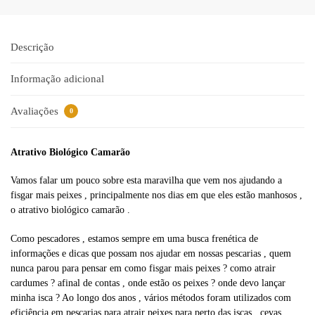
e
r
n
Descrição
a
t
Informação adicional
i
v
Avaliações
0
e
:
Atrativo Biológico Camarão
Vamos falar um pouco sobre esta maravilha que vem nos ajudando a
fisgar mais peixes , principalmente nos dias em que eles estão manhosos ,
o atrativo biológico camarão .
Como pescadores , estamos sempre em uma busca frenética de
informações e dicas que possam nos ajudar em nossas pescarias , quem
nunca parou para pensar em como fisgar mais peixes ? como atrair
cardumes ? afinal de contas , onde estão os peixes ? onde devo lançar
minha isca ? Ao longo dos anos , vários métodos foram utilizados com
eficiência em pescarias para atrair peixes para perto das iscas , cevas ,