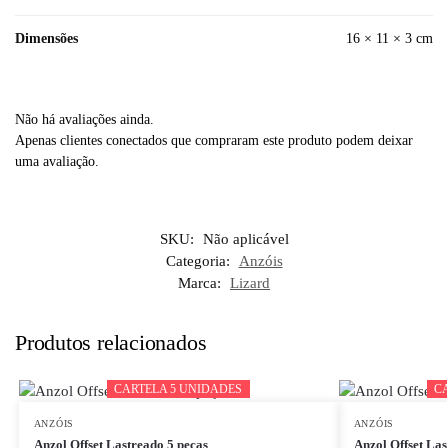
Dimensões
16 × 11 × 3 cm
Não há avaliações ainda.
Apenas clientes conectados que compraram este produto podem deixar
uma avaliação.
SKU:
Não aplicável
Categoria:
Anzóis
Marca:
Lizard
Produtos relacionados
CARTELA 5 UNIDADES
CARTELA 5 UNIDADES
C
C
ANZÓIS
ANZÓIS
Anzol Offset Lastreado 5 peças
Anzol Offset La