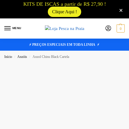
KITS DE ISCAS a partir de R$ 27,90 !
Clique Aqui !
MENU
0
⚡ PREÇOS ESPECIAIS EM TODA LINHA ⚡
Início
Anzóis
Anzol Chinu Black Cartela
/
/
CARTELA 15 UNIDADES