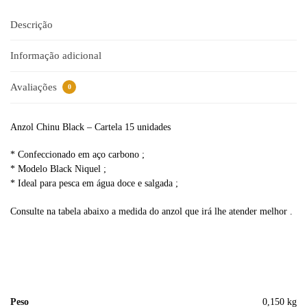
n
a
Descrição
t
i
Informação adicional
v
e
Avaliações
0
:
Anzol Chinu Black – Cartela 15 unidades
* Confeccionado em aço carbono ;
* Modelo Black Niquel ;
* Ideal para pesca em água doce e salgada ;
Consulte na tabela abaixo a medida do anzol que irá lhe atender melhor .
Peso
0,150 kg