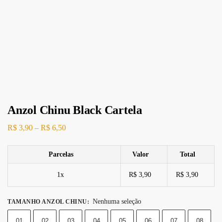
Anzol Chinu Black Cartela
R$
3,90
–
R$
6,50
Parcelas
Valor
Total
1x
R$ 3,90
R$ 3,90
Nenhuma seleção
TAMANHO ANZOL CHINU
:
01
02
03
04
05
06
07
08